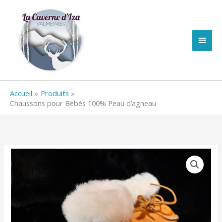
Aller
Men
au
contenu
princ
Accueil
Produits
Chaussons pour Bébés 100% Peau d’agneau
quantité
de
Chaussons
pour
Bébés
100%
Peau